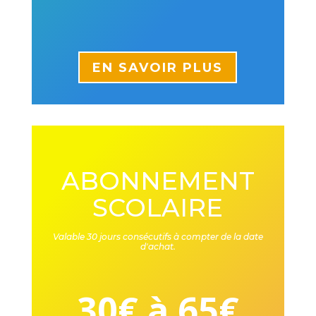
EN SAVOIR PLUS
ABONNEMENT
SCOLAIRE
Valable 30 jours consécutifs à compter de la date
d'achat.
30€ à 65€