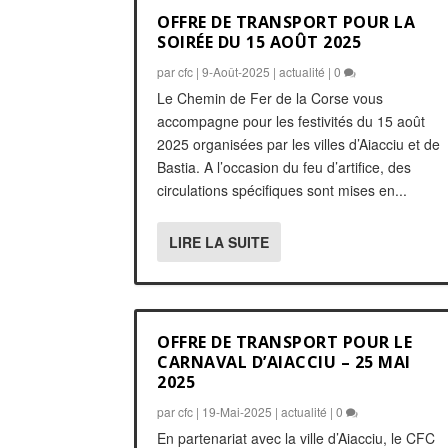
OFFRE DE TRANSPORT POUR LA
SOIRÉE DU 15 AOÛT 2025
par
cfc
|
9-Août-2025
|
actualité
|
0
Le Chemin de Fer de la Corse vous
accompagne pour les festivités du 15 août
2025 organisées par les villes d’Aiacciu et de
Bastia. A l’occasion du feu d’artifice, des
circulations spécifiques sont mises en...
LIRE LA SUITE
OFFRE DE TRANSPORT POUR LE
CARNAVAL D’AIACCIU – 25 MAI
2025
par
cfc
|
19-Mai-2025
|
actualité
|
0
En partenariat avec la ville d’Aiacciu, le CFC