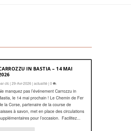
CARROZZU IN BASTIA – 14 MAI
2026
par
cfc
|
29-Avr-2026
|
actualité
|
0
Ne manquez pas l’événement Carrozzu in
Bastia, le 14 mai prochain ! Le Chemin de Fer
de la Corse, partenaire de la course de
caisses à savon, met en place des circulations
supplémentaires pour l’occasion. Facilitez...