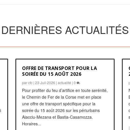
DERNIÈRES ACTUALITÉS
OFFRE DE TRANSPORT POUR LA
SOIRÉE DU 15 AOÛT 2026
par
cfc
|
23-Juil-2026
|
actualité
|
0
Pour profiter du feu d’artifice en toute serénité,
le Chemin de Fer de la Corse met en place
une offre de transport spécifique pour la
5
soirée du 15 août 2026 sur les périurbains
Aiacciu-Mezana et Bastia-Casamozza.
Horaires...