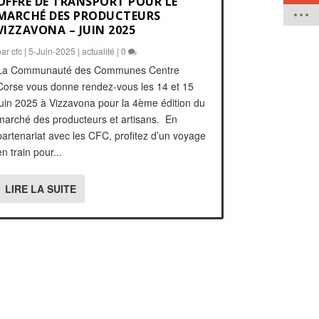
OFFRE DE TRANSPORT POUR LE
MARCHÉ DES PRODUCTEURS
VIZZAVONA – JUIN 2025
par
cfc
|
5-Juin-2025
|
actualité
|
0
La Communauté des Communes Centre
Corse vous donne rendez-vous les 14 et 15
juin 2025 à Vizzavona pour la 4ème édition du
marché des producteurs et artisans. En
partenariat avec les CFC, profitez d’un voyage
en train pour...
LIRE LA SUITE