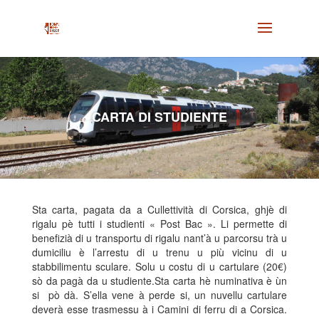
CARTA DI STUDIENTE
Sta carta, pagata da a Cullettività di Corsica, ghjè di
rigalu pè tutti i studienti « Post Bac ». Li permette di
benefizià di u transportu di rigalu nant’à u parcorsu trà u
dumiciliu è l’arrestu di u trenu u più vicinu di u
stabbilimentu sculare. Solu u costu di u cartulare (20€)
sò da pagà da u studiente.Sta carta hè numinativa è ùn
si pò dà. S’ella vene à perde si, un nuvellu cartulare
deverà esse trasmessu à i Camini di ferru di a Corsica.