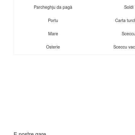
Parcheghju da pagà
Soldi
Portu
Carta turc
Mare
Scecc
Osterie
Sceccu va
E nostre gare