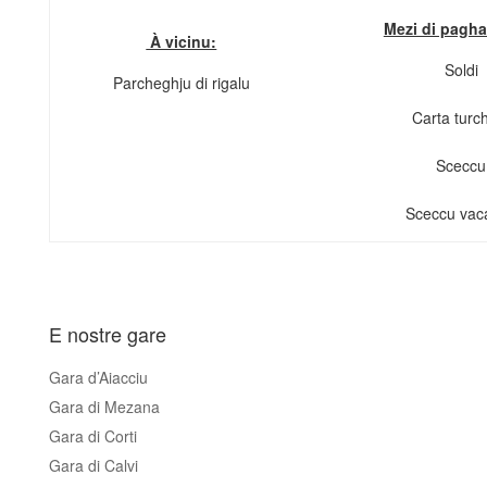
Mezi di pagh
À vicinu:
Soldi
Parcheghju di rigalu
Carta turc
Sceccu
Sceccu vac
E nostre gare
Gara d’Aiacciu
Gara di Mezana
Gara di Corti
Gara di Calvi