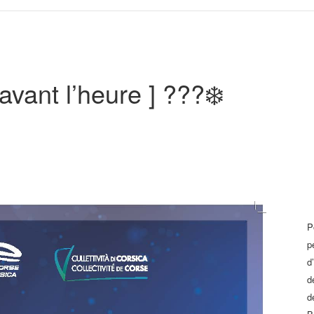
 avant l’heure ] ???❄️
P
p
d
d
d