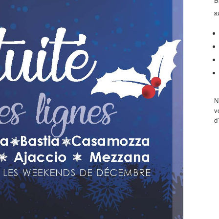
B
s
N
v
d