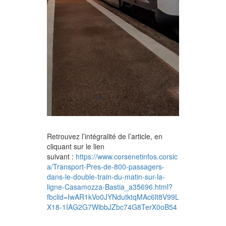
Retrouvez l’intégralité de l’article, en
cliquant sur le lien
suivant :
https://www.corsenetinfos.corsic
a/Transport-Pres-de-800-passagers-
dans-le-double-train-du-matin-sur-la-
ligne-Casamozza-Bastia_a35696.html?
fbclid=IwAR1kVo0JYNdutktqMAc6lt8V99L
X18-1IAG2G7WibbJZbc74G8TerX0oB54