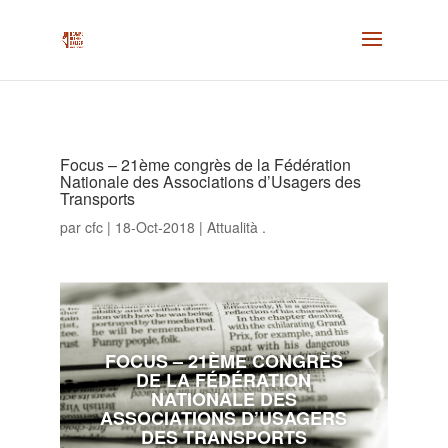
Focus – 21ème congrès de la Fédération
Nationale des Associations d’Usagers des
Transports
par
cfc
|
18-Oct-2018
|
Attualità .
FOCUS – 21ÈME CONGRÈS
DE LA FÉDÉRATION
NATIONALE DES
ASSOCIATIONS D’USAGERS
DES TRANSPORTS