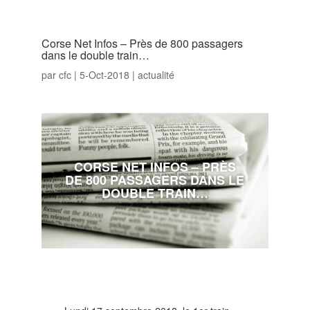
Corse Net Infos – Près de 800 passagers
dans le double train…
par
cfc
|
5-Oct-2018
|
actualité
CORSE NET INFOS – PRÈS
DE 800 PASSAGERS DANS LE
DOUBLE TRAIN…