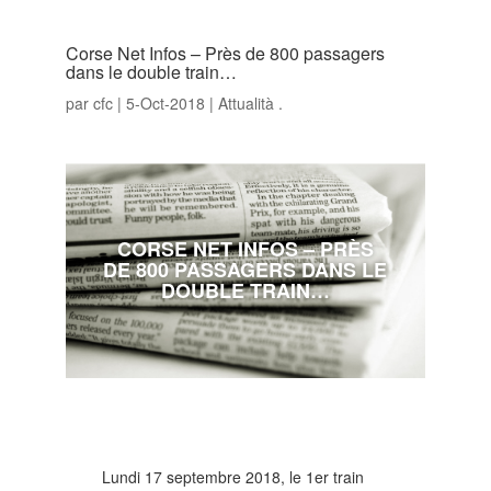
Corse Net Infos – Près de 800 passagers
dans le double train…
par
cfc
|
5-Oct-2018
|
Attualità .
CORSE NET INFOS – PRÈS
DE 800 PASSAGERS DANS LE
DOUBLE TRAIN…
Lundi 17 septembre 2018, le 1er train