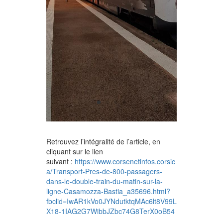
Retrouvez l’intégralité de l’article, en
cliquant sur le lien
suivant :
https://www.corsenetinfos.corsic
a/Transport-Pres-de-800-passagers-
dans-le-double-train-du-matin-sur-la-
ligne-Casamozza-Bastia_a35696.html?
fbclid=IwAR1kVo0JYNdutktqMAc6lt8V99L
X18-1IAG2G7WibbJZbc74G8TerX0oB54