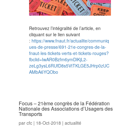
Retrouvez l’intégralité de l’article, en
cliquant sur le lien suivant
:
https://www.fnaut.fr/actualite/communiq
ues-de-presse/691-21e-congres-de-la-
fnaut-les-tickets-verts-et-tickets-rouges?
fbclid=IwAR0Bzfm6ymDlKjL2-
zeLg3ysL6RUfD8s5VtTKLGE5JHrp0zUC
AMbA6YQObo
Focus – 21ème congrès de la Fédération
Nationale des Associations d’Usagers des
Transports
par
cfc
|
18-Oct-2018
|
actualité