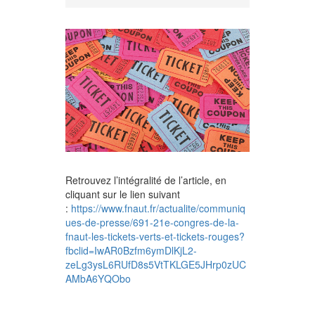
Retrouvez l’intégralité de l’article, en
cliquant sur le lien suivant
:
https://www.fnaut.fr/actualite/communiq
ues-de-presse/691-21e-congres-de-la-
fnaut-les-tickets-verts-et-tickets-rouges?
fbclid=IwAR0Bzfm6ymDlKjL2-
zeLg3ysL6RUfD8s5VtTKLGE5JHrp0zUC
AMbA6YQObo