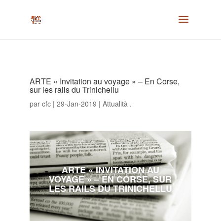
ARTE « Invitation au voyage » – En Corse,
sur les rails du Trinichellu
par
cfc
|
29-Jan-2019
|
Attualità .
ARTE « INVITATION AU
VOYAGE » – EN CORSE, SUR
LES RAILS DU TRINICHELLU