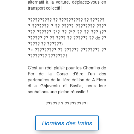
alternatif à la voiture, déplacez-vous en
transport collectif !
?????????? ?? ??́???????? ?? ??????,
? ????́??? ?̀ ?? ????? ???????? ????
??? ?????? ?°? ?? ?°? ?? ?? ??? (??
??́???? ?? ?? ???? ?? ?????? ?? de ??
????? ?? ??????)
?‍♀️????????? ?? ?????? ???????? ??
???????? ??????? !
C’est un réel plaisir pour les Chemins de
Fer de la Corse d’être l’un des
partenaires de la 1ère édition de A Fiera
di a Ghjuventu di Bastia, nous leur
souhaitons une pleine réussite !
?????? ? ????????? !
Horaires des trains