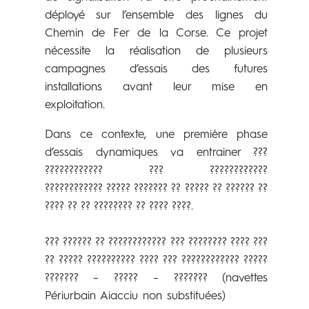
déployé sur l’ensemble des lignes du
Chemin de Fer de la Corse
. Ce projet
nécessite la réalisation de plusieurs
campagnes d’essais des futures
installations avant leur mise en
exploitation.
Dans ce contexte, une première phase
d’essais dynamiques va entrainer ???
???????????? ??? ????????????
???????????? ????? ??????? ?? ????? ?? ?????? ??
???? ?? ?? ???????? ?? ???? ????.
??? ?????? ?? ???????????? ??? ???????? ???? ???
?? ????? ?????????? ???? ??? ???????????? ?????
??????? – ????? – ??????? (navettes
Périurbain Aiacciu non substituées)